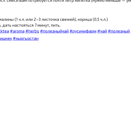
 ч.л. смеси вам потребуется почти литр кипятка (нужно меньше — 
малины (1 ч.л. или 2–3 листочка свежей), корица (0,5 ч.л.)
 дать настояться 7 минут, пить.
cktea
#
aroma
#
herbs
#
полезныйчай
#
русичифарм
#
чай
#
полезный
бишкек
#
кыргызстан