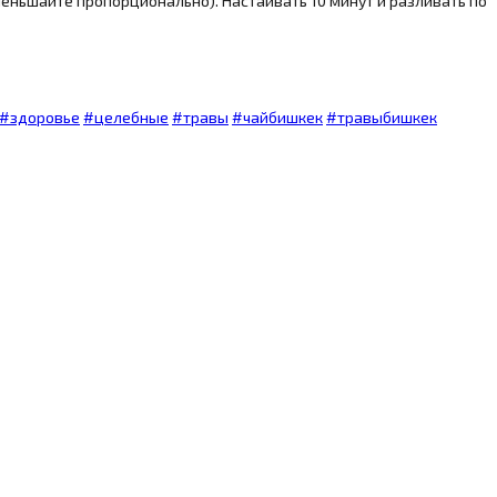
уменьшайте пропорционально). Настаивать 10 минут и разливать по
#
здоровье
#
целебные
#
травы
#
чайбишкек
#
травыбишкек