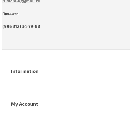
rusichi-kg@mail.ru
Продажи
(996 312) 34-79-88
Information
My Account