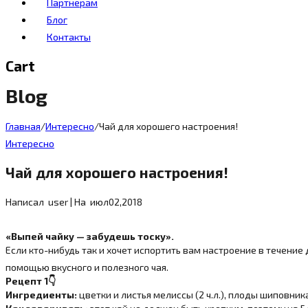
Партнерам
Блог
Контакты
Cart
Blog
Главная
/
Интересно
/
Чай для хорошего настроения!
Интересно
Чай для хорошего настроения!
Написал
user
|
На
июл
02,
2018
«Выпей чайку — забудешь тоску».
Если кто-нибудь так и хочет испортить вам настроение в течение д
помощью вкусного и полезного чая.
Рецепт 1
👇
Ингредиенты:
цветки и листья мелиссы (2 ч.л.), плоды шиповника (2