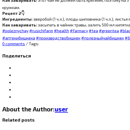
Как заваривать:
этот чай не должен быть крепким, поэтому на 5
кружкам.
Рецепт 2
👇
Ингредиенты:
зверобой (1 ч.л.), плоды шиповника (1 ч.л.), листья 
Как заваривать:
засыпать в чайник травы, залить 500 мл кипятка,
#
poleznychay
#
rusichifarm
#
health
#
farmacy
#
tea
#
greentea
#
bla
#
аптекибишкека
#
производствобишкек
#
полезныйчайбишкек
#
0 comments
/ Tags:
Поделиться
About the Author:
user
Related posts