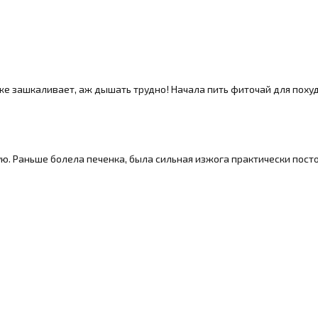
же зашкаливает, аж дышать трудно! Начала пить фиточай для похуде
ю. Раньше болела печенка, была сильная изжога практически посто