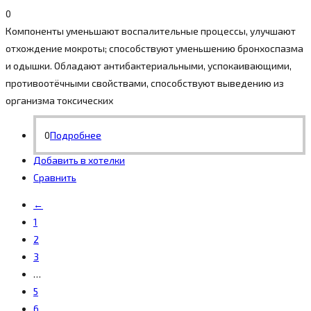
0
Компоненты уменьшают воспалительные процессы, улучшают
отхождение мокроты; способствуют уменьшению бронхоспазма
и одышки. Обладают антибактериальными, успокаивающими,
противоотёчными свойствами, способствуют выведению из
организма токсических
0
Подробнее
Добавить в хотелки
Сравнить
←
1
2
3
…
5
6